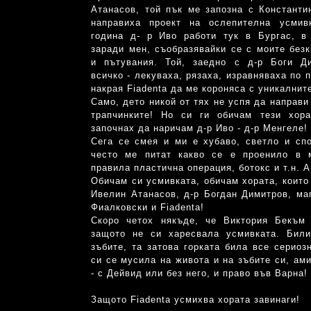
Атанасов, той пък ме запозна с Констант
направиха проект на ослепителна усмив
година д- р Иво работи тук в Бургас, в 
заради мен, съобразявайки се с моите без
и пътувания. Той, заедно с д-р Боги Д
всичко - лекуваха, рязаха, изравняваха по 
накрая Fiadenta да ме короняса с уникалнит
Само, дето никой от тях не успя да направи
трапчинките! Но си ги обичам тези хор
започнах да наричам д-р Иво - д-р Менгеле!
Сега се смея и ми е хубаво, светло и сп
често ме питат какво се е проенило в 
правила пластична операция, ботокс и т.н. А
Обичам си усмивката, обичам хората, които 
Ивелин Атанасов, д-р Богдан Димитров, ма
Фиалковски и Fiadentа!
Скоро четох някъде, че Виктория Бекъм
защото не си харесвала усмивката. Бил
зъбите, та затова горката била все сериозн
си се мусила на живота и на зъбите си, ам
- с Дейвид или без него, и право във Варна!
Защото Fiadentа усмихва хората завинаги!