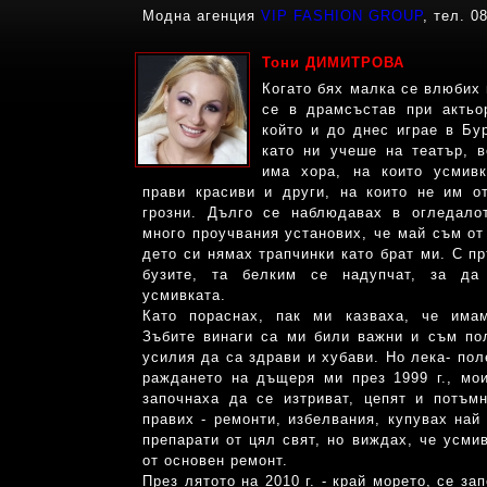
Модна агенция
VIP FASHION GROUP
, тел. 0
Тони ДИМИТРОВА
Когато бях малка се влюбих 
се в драмсъстав при актьо
който и до днес играе в Бур
като ни учеше на театър, в
има хора, на които усмив
прави красиви и други, на които не им от
грозни. Дълго се наблюдавах в огледал
много проучвания установих, че май съм о
дето си нямах трапчинки като брат ми. С п
бузите, та белким се надупчат, за д
усмивката.
Като пораснах, пак ми казваха, че има
Зъбите винаги са ми били важни и съм по
усилия да са здрави и хубави. Но лека- пол
раждането на дъщеря ми през 1999 г., мо
започнаха да се изтриват, цепят и потъм
правих - ремонти, избелвания, купувах най 
препарати от цял свят, но виждах, че усми
от основен ремонт.
През лятото на 2010 г. - край морето, се за