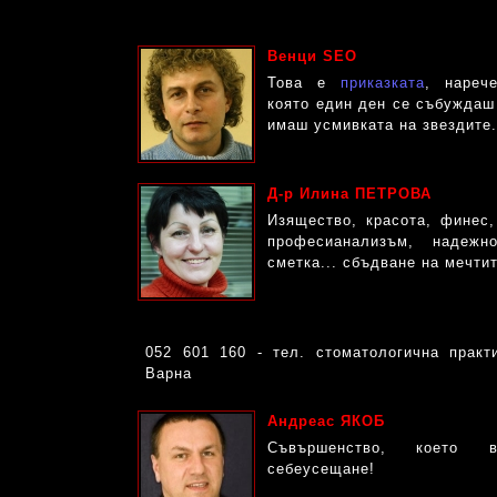
Венци SEO
Това е
приказката
, нареч
която един ден се събуждаш
имаш усмивката на звездите.
Д-р Илина ПЕТРОВА
Изящество, красота, финес,
професианализъм, надежн
сметка... сбъдване на мечтит
052 601 160 - тел. стоматологична прак
Варна
Андреас ЯКОБ
Cъвършенство, което в
себеусещане!