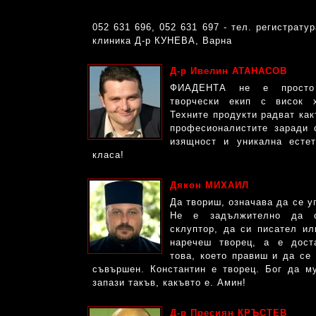
052 631 696, 052 631 697 - тел. регистрату
клиника Д-р КУНЕВА, Варна
Д-р Ивелин АТАНАСОВ
ФИАДЕНТА не е просто 
творчески екип с висок х
Техните продукти радват как
професионалистите заради с
изящност и уникална естет
класа!
Дякон МИХАИЛ
Да твориш, означава да се у
Не е задължително да 
склуптор, да си писател ил
наречеш творец, а е дост
това, което правиш и да се
съвършен. Константин е творец. Бог да м
запази такъв, какъвто е. Амин!
Д-р Пресиян КРЪСТЕВ