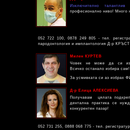
Изключително талантлив 
професионално ниво! Много н
052 722 100, 0878 249 805 - тел. регистр
пародонтология и имплантология Д-р КРЪСТ
Милен КУРТЕВ
Човек не може да си изб
Всичко останало избира сам!
За усмивката си аз избрах 
Д-р Елица АЛЕКСИЕВА
Получавам цялата подкреп
дентална практика се нуж
конкурентен пазар!
052 731 255, 0888 068 775 - тел. регистрату