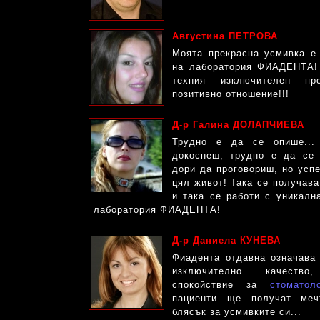
Aвгустина ПЕТРОВА
Моята прекрасна усмивка е 
на лаборатория ФИАДЕНТА!
техния изключителен пр
позитивно отношение!!!
Д-р Галина ДОЛАПЧИЕВА
Трудно е да се опише...
докоснеш, трудно е да се
дори да проговориш, но усп
цял живот! Така се получава
и така се работи с уникалн
лаборатория ФИАДЕНТА!
Д-р Даниела КУНЕВА
Фиадента отдавна означава 
изключително качеств
спокойствие за
стоматол
пациенти ще получат меч
блясък за усмивките си...