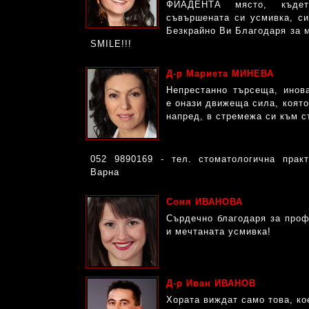
ФИАДЕНТА място, къде
съвършената си усмивка, си
Безкрайно Ви Благодаря з
SMILE!!!
Д-р Мариета МИНЕВА
Непрестанно търсеща, ино
е онази движеща сила, която
напред, в стремежа си към 
052 9890169 - тел. стоматологична пра
Варна
Соня ИВАНОВА
Сърдечно благодаря за проф
и мечтаната усмивка!
Д-р Иван ИВАНОВ
Хората виждат само това, кое