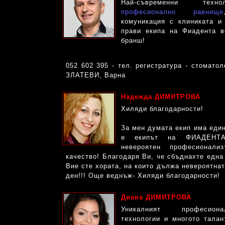
Най-съвременни тех
професионално равнище
комуникация с клиниката и 
прави екипа на Фиадента 
бранш!
052 602 395 - тел. регистратура - стоматол
ЗЛАТЕВИ, Варна
Надежда ДИМИТРОВА
Хиляди благодарности!
За мен думата екип има един
е екипът на ФИАДЕНТА
невероятен професионали
качество! Благодаря Ви, че сбъднахте една 
Вие сте хората, на които дължа невероятнат
ден!!! Още веднъж- Хиляди благодарности!
Диана ДИМИТРОВА
Уникалният професион
технологии и многото талан